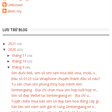
Unknown
diem my
LƯU TRỮ BLOG
2021
►
(16)
2020
▼
(221)
tháng 11
►
(16)
tháng 10
►
(27)
tháng 9
▼
(45)
Sim đuôi 666, sim số sim tam hoa 666 vina, mobi, v...
Đầu số 0123 của Vinaphone chuyển thành đầu số nào?
Tư vấn chọn sim phong thủy hợp mệnh Kim
Simtiengiang - Địa chỉ chọn mua sim hợp tuổi hợp m...
Sim số đẹp Viettel tại Simtiengiang.vn - địa chỉ u...
Tuyệt chiêu mua bán sim số đẹp tam hoa đẳng cấp gi...
Săn tìm sim năm sinh giá rẻ cùng Simtiengiang.vn n...