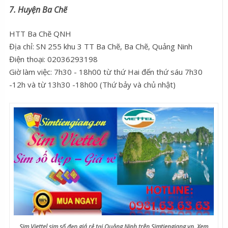
7. Huyện Ba Chẽ
HTT Ba Chẽ QNH
Địa chỉ: SN 255 khu 3 TT Ba Chẽ, Ba Chẽ, Quảng Ninh
Điện thoại: 02036293198
Giờ làm việc: 7h30 - 18h00 từ thứ Hai đến thứ sáu 7h30
-12h và từ 13h30 -18h00 (Thứ bảy và chủ nhật)
Sim Viettel sim số đẹp giá rẻ tại Quảng Ninh trên Simtiengiang.vn. Xem