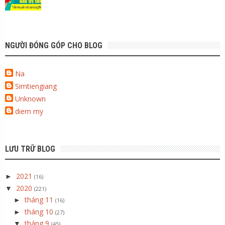
NGƯỜI ĐÓNG GÓP CHO BLOG
Na
Simtiengiang
Unknown
diem my
LƯU TRỮ BLOG
2021
►
(16)
2020
▼
(221)
tháng 11
►
(16)
tháng 10
►
(27)
tháng 9
▼
(45)