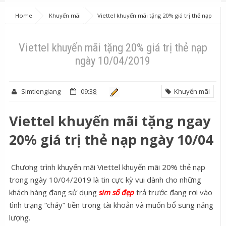
Home
Khuyến mãi
Viettel khuyến mãi tặng 20% giá trị thẻ nạp
ngày 10/04/2019
Viettel khuyến mãi tặng 20% giá trị thẻ nạp
ngày 10/04/2019
Simtiengiang
09:38
Khuyến mãi
Viettel khuyến mãi tặng ngay
20% giá trị thẻ nạp ngày 10/04
Chương trình khuyến mãi Viettel khuyến mãi 20% thẻ nạp
trong ngày 10/04/2019 là tin cực kỳ vui dành cho những
khách hàng đang sử dụng
sim số đẹp
trả trước đang rơi vào
tình trạng “cháy” tiền trong tài khoản và muốn bổ sung năng
lượng.