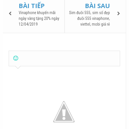
BÀI TIẾP
BÀI SAU
Vinaphone khuyến mãi
Sim đuôi 555, sim số đẹp
ngày vàng tặng 20% ngày
đuôi 555 vinaphone,
12/04/2019
viettel, mobi giá rẻ