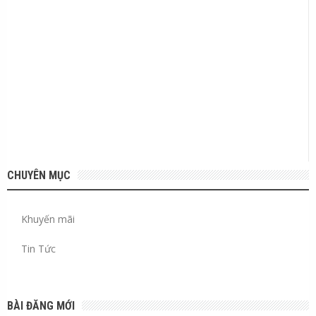
CHUYÊN MỤC
Khuyến mãi
Tin Tức
BÀI ĐĂNG MỚI