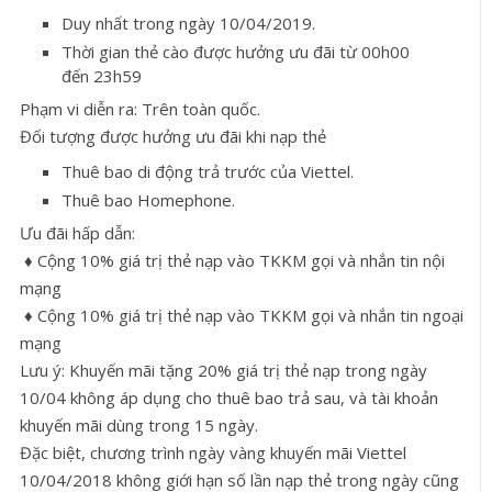
Duy nhất trong ngày 10/04/2019.
Thời gian thẻ cào được hưởng ưu đãi từ 00h00
đến 23h59
Phạm vi diễn ra: Trên toàn quốc.
Đối tượng được hưởng ưu đãi khi nạp thẻ
Thuê bao di động trả trước của Viettel.
Thuê bao Homephone.
Ưu đãi hấp dẫn:
♦ Cộng 10% giá trị thẻ nạp vào TKKM gọi và nhắn tin nội
mạng
♦ Cộng 10% giá trị thẻ nạp vào TKKM gọi và nhắn tin ngoại
mạng
Lưu ý: Khuyến mãi tặng 20% giá trị thẻ nạp trong ngày
10/04 không áp dụng cho thuê bao trả sau, và tài khoản
khuyến mãi dùng trong 15 ngày.
Đặc biệt, chương trình ngày vàng khuyến mãi Viettel
10/04/2018 không giới hạn số lần nạp thẻ trong ngày cũng