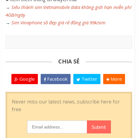
→
Siêu thánh sim Vietnamobile data không giới hạn miễn phí
4GB/ngày
→
Sim Vinaphone số đẹp giá rẻ đồng giá 99k/sim
CHIA SẺ
Google
Facebook
Twitter
More