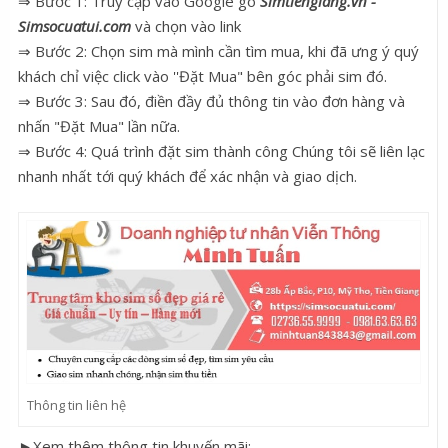
⇒ Bước 1: Truy cập vào Google gõ
Simtiengiang.vn -
Simsocuatui.com
và chọn vào link
⇒ Bước 2: Chọn sim mà mình cần tìm mua, khi đã ưng ý quý
khách chỉ việc click vào ''Đặt Mua" bên góc phải sim đó.
⇒ Bước 3: Sau đó, điền đầy đủ thông tin vào đơn hàng và
nhấn "Đặt Mua" lần nữa.
⇒ Bước 4: Quá trình đặt sim thành công Chúng tôi sẽ liên lạc
nhanh nhất tới quý khách để xác nhận và giao dịch.
Thông tin liên hệ
►Xem thêm thông tin khuyến mãi: