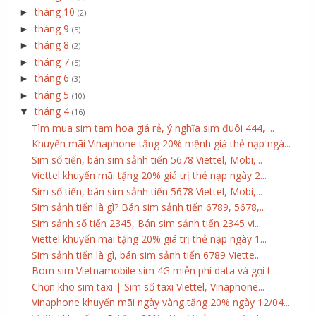
tháng 10
►
(2)
tháng 9
►
(5)
tháng 8
►
(2)
tháng 7
►
(5)
tháng 6
►
(3)
tháng 5
►
(10)
tháng 4
▼
(16)
Tìm mua sim tam hoa giá rẻ, ý nghĩa sim đuôi 444, ...
Khuyến mãi Vinaphone tặng 20% mệnh giá thẻ nạp ngà...
Sim số tiến, bán sim sảnh tiến 5678 Viettel, Mobi,...
Viettel khuyến mãi tặng 20% giá trị thẻ nạp ngày 2...
Sim số tiến, bán sim sảnh tiến 5678 Viettel, Mobi,...
Sim sảnh tiến là gì? Bán sim sảnh tiến 6789, 5678,...
Sim sảnh số tiến 2345, Bán sim sảnh tiến 2345 vi...
Viettel khuyến mãi tặng 20% giá trị thẻ nạp ngày 1...
Sim sảnh tiến là gì, bán sim sảnh tiến 6789 Viette...
Bom sim Vietnamobile sim 4G miễn phí data và gọi t...
Chọn kho sim taxi | Sim số taxi Viettel, Vinaphone...
Vinaphone khuyến mãi ngày vàng tặng 20% ngày 12/04...