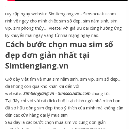
ruy cập ngay website Simtiengiang.vn - Simsocuatui.com
rinh về ngay cho mình chiếc sim số đẹp, sim năm sinh, sim
vip, sim phong thủy,... Viettel với giá ưu đãi cùng hưởng ứng
kỳ khuyến mãi ngày vàng từ nhà mạng ngay nào.
Cách bước chọn mua sim số
đẹp đơn giản nhất tại
Simtiengiang.vn
Giờ đây việt tìm và mua sim năm sinh, sim vip, sim số đẹp,...
đã không còn quá khó khăn khi đến với
website:
Simtiengiang.vn - Simsocuatui.com
chúng tôi.
Tại đây chỉ với vài cái click chuột tại chính ngôi nhà mình bạn
đã sở hữu dòng sim đẹp theo ý thích của mình mà không cần
đến các cửa hàng đại lý mua sim.
Sau đây là các bước chọn mua sim vô cùng đơn giản: