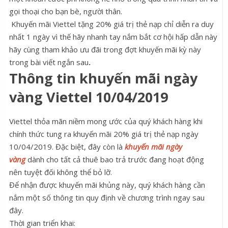
gọi thoại cho bạn bè, người thân.
Khuyến mãi Viettel tặng 20% giá trị thẻ nạp chỉ diễn ra duy
nhất 1 ngày vì thế hãy nhanh tay nắm bắt cơ hội hấp dẫn này
hãy cùng tham khảo ưu đãi trong đợt khuyến mãi kỳ này
trong bài viết ngắn sau
.
Thông tin khuyến mãi ngày
vàng Viettel 10/04/2019
Viettel thỏa mãn niềm mong ước của quý khách hàng khi
chính thức tung ra khuyến mãi 20% giá trị thẻ nạp ngày
10/04/2019. Đặc biệt, đây còn là
khuyến mãi ngày
vàng
dành cho tất cả thuê bao trả trước đang hoạt động
nên tuyệt đối không thể bỏ lỡ.
Để nhận được khuyến mãi khủng này, quý khách hàng cần
nắm một số thông tin quy định về chương trình ngay sau
đây.
Thời gian triển khai: