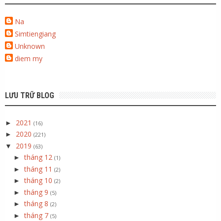
Na
Simtiengiang
Unknown
diem my
LƯU TRỮ BLOG
2021
►
(16)
2020
►
(221)
2019
▼
(63)
tháng 12
►
(1)
tháng 11
►
(2)
tháng 10
►
(2)
tháng 9
►
(5)
tháng 8
►
(2)
tháng 7
►
(5)