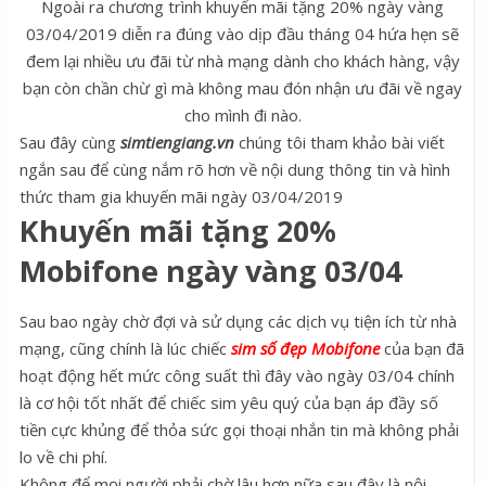
Ngoài ra chương trình khuyến mãi tặng 20% ngày vàng
03/04/2019 diễn ra đúng vào dịp đầu tháng 04 hứa hẹn sẽ
đem lại nhiều ưu đãi từ nhà mạng dành cho khách hàng, vậy
bạn còn chần chừ gì mà không mau đón nhận ưu đãi về ngay
cho mình đi nào.
Sau đây cùng
simtiengiang.vn
chúng tôi tham khảo bài viết
ngắn sau để cùng nắm rõ hơn về nội dung thông tin và hình
thức tham gia khuyến mãi ngày 03/04/2019
Khuyến mãi tặng 20%
Mobifone ngày vàng 03/04
Sau bao ngày chờ đợi và sử dụng các dịch vụ tiện ích từ nhà
mạng, cũng chính là lúc chiếc
sim số đẹp Mobifone
của bạn đã
hoạt động hết mức công suất thì đây vào ngày 03/04 chính
là cơ hội tốt nhất để chiếc sim yêu quý của bạn áp đầy số
tiền cực khủng để thỏa sức gọi thoại nhắn tin mà không phải
lo về chi phí.
Không để mọi người phải chờ lâu hơn nữa sau đây là nội