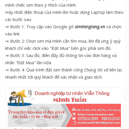
mình chiếc sim theo ý thích của mình.
Hãy nhất điện thoại của mình lên hoặc dùng Laptop làm theo
các bước sau:
⇒ Bước 1: Truy cập vào Google gõ
simtiengiang.vn
và chọn
vào link
⇒ Bước 2: Chọn sim mà mình cần tìm mua, khi đã ưng ý quý
khách chỉ việc click vào ''Đặt Mua" bên góc phải sim đó.
⇒ Bước 3: Sau đó, điền đầy đủ thông tin vào đơn hàng và
nhấn "Đặt Mua" lần nữa.
⇒ Bước 4: Quá trình đặt sim thành công Chúng tôi sẽ liên lạc
nhanh nhất tới quý khách để xác nhận và giao dịch.