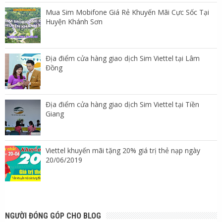
Mua Sim Mobifone Giá Rẻ Khuyến Mãi Cực Sốc Tại
Huyện Khánh Sơn
Địa điểm cửa hàng giao dịch Sim Viettel tại Lâm
Đồng
Địa điểm cửa hàng giao dịch Sim Viettel tại Tiền
Giang
Viettel khuyến mãi tặng 20% giá trị thẻ nạp ngày
20/06/2019
NGƯỜI ĐÓNG GÓP CHO BLOG