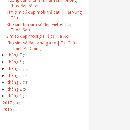
Hướng dẫn chọn sim năm sinh phong
thủy đẹp rẻ tại ...
Tìm sim số đẹp mobi trả sau | Tại Vũng
Tàu
Kho sim tìm sim số đẹp viettel | tại
Thoại Sơn
Sim số đẹp mobi giá rẻ tại Hà Nội
Kho sim số đẹp vina giá rẻ | Tại Châu
Thành An Giang
tháng 7
►
(18)
tháng 6
►
(3)
tháng 5
►
(10)
tháng 4
►
(12)
tháng 3
►
(12)
tháng 2
►
(5)
tháng 1
►
(12)
2017
►
(278)
2016
►
(72)