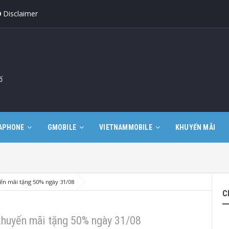
Disclaimer
ố
APHONE
GMOBILE
VIETNAMMOBILE
KHUYẾN MÃI
yến mãi tặng 50% ngày 31/08
C
 khuyến mãi tặng 50% ngày 31/08