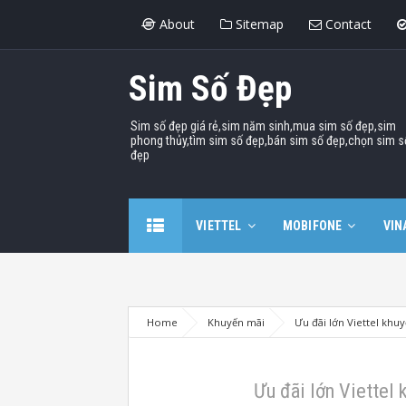
About
Sitemap
Contact
Sim Số Đẹp
Sim số đẹp giá rẻ,sim năm sinh,mua sim số đẹp,sim
phong thủy,tìm sim số đẹp,bán sim số đẹp,chọn sim s
đẹp
VIETTEL
MOBIFONE
VIN
Home
Khuyến mãi
Ưu đãi lớn Viettel khu
Ưu đãi lớn Viettel