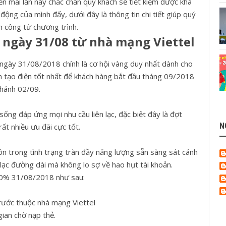
n mãi lần này chắc chắn quý khách sẽ tiết kiệm được khá
 động của mình đấy, dưới đây là thông tin chi tiết giúp quý
h công từ chương trình.
ngày 31/08 từ nhà mạng Viettel
ngày 31/08/2018 chính là cơ hội vàng duy nhất dành cho
 tạo điện tốt nhất để khách hàng bắt đầu tháng 09/2018
Khánh 02/09.
sống đáp ứng mọi nhu cầu liên lạc, đặc biệt đây là đợt
N
ất nhiều ưu đãi cực tốt.
uôn trong tình trạng tràn đầy năng lượng sẵn sàng sát cánh
 lạc đường dài mà không lo sợ về hao hụt tài khoản.
 20% 31/08/2018 như sau:
rước thuộc nhà mạng Viettel
ian chờ nạp thẻ.