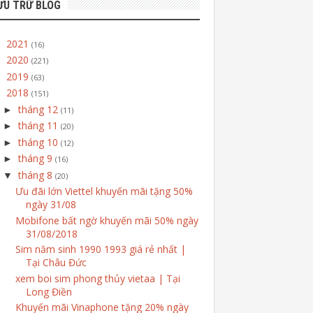
ƯU TRỮ BLOG
2021
►
(16)
2020
►
(221)
2019
►
(63)
2018
▼
(151)
tháng 12
►
(11)
tháng 11
►
(20)
tháng 10
►
(12)
tháng 9
►
(16)
tháng 8
▼
(20)
Ưu đãi lớn Viettel khuyến mãi tặng 50%
ngày 31/08
Mobifone bất ngờ khuyến mãi 50% ngày
31/08/2018
Sim năm sinh 1990 1993 giá rẻ nhất |
Tại Châu Đức
xem boi sim phong thủy vietaa | Tại
Long Điền
Khuyến mãi Vinaphone tặng 20% ngày