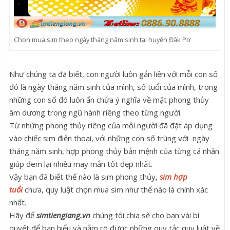
Chọn mua sim theo ngày tháng năm sinh tại huyện Đăk Pơ
Như chúng ta đã biết, con người luôn gắn liền với mỗi con số
đó là ngày tháng năm sinh của mình, số tuổi của mình, trong
những con số đó luôn ẩn chứa ý nghĩa về mặt phong thủy
âm dương trong ngũ hành riêng theo từng người.
Từ những phong thủy riêng của mỗi người đã đặt áp dụng
vào chiếc sim điện thoại, với những con số trùng với ngày
tháng năm sinh, hợp phong thủy bản mệnh của từng cá nhân
giúp đem lại nhiều may mắn tốt đẹp nhất.
Vậy bạn đã biết thế nào là sim phong thủy,
sim hợp
tuổi
chưa, quy luật chọn mua sim như thế nào là chính xác
nhất.
Hãy để
simtiengiang.vn
chúng tôi chia sẽ cho bạn vài bí
quyết để bạn hiểu và nắm rõ được những quy tắc quy luật về