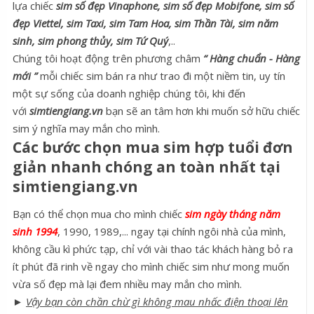
lựa chiếc
sim số đẹp Vinaphone, sim số đẹp Mobifone, sim số
đẹp Viettel, sim Taxi, sim Tam Hoa, sim Thần Tài, sim năm
sinh, sim phong thủy, sim Tứ Quý
,..
Chúng tôi hoạt động trên phương châm
“ Hàng chuẩn - Hàng
mới ”
mỗi chiếc sim bán ra như trao đi một niềm tin, uy tín
một sự sống của doanh nghiệp chúng tôi, khi đến
với
simtiengiang.vn
bạn sẽ an tâm hơn khi muốn sở hữu chiếc
sim ý nghĩa may mắn cho mình.
Các bước chọn mua sim hợp tuổi đơn
giản nhanh chóng an toàn nhất tại
simtiengiang.vn
Bạn có thể chọn mua cho mình chiếc
sim ngày tháng năm
sinh 1994
, 1990, 1989,... ngay tại chính ngôi nhà của mình,
không cầu kì phức tạp, chỉ với vài thao tác khách hàng bỏ ra
ít phút đã rinh về ngay cho mình chiếc sim như mong muốn
vừa số đẹp mà lại đem nhiều may mắn cho mình.
►
Vậy bạn còn chần chừ gì không mau nhấc điện thoại lên