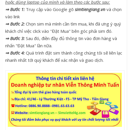
hoặc dùng laptop của mình và làm theo các bước sau:
⇒ Bước 1:
Truy cập vào Google gõ
simtiengiang.vn
và chọn
vào link
⇒ Bước 2:
Chọn sim mà mình cần tìm mua, khi đã ưng ý quý
khách chỉ việc click vào ''Đặt Mua" bên góc phải sim đó.
⇒ Bước 3:
Sau đó, điền đầy đủ thông tin vào đơn hàng và
nhấn "Đặt Mua" lần nữa.
⇒ Bước 4:
Quá trình đặt sim thành công chúng tôi sẽ liên lạc
nhanh nhất tới quý khách để xác nhận và giao dịch.