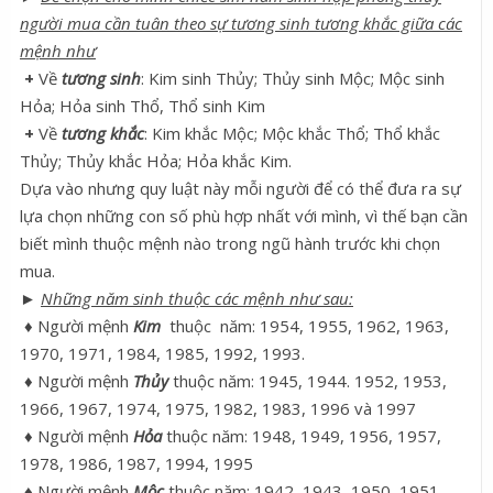
người mua cần tuân theo sự tương sinh tương khắc giữa các
mệnh như
+
Về
tương sinh
: Kim sinh Thủy; Thủy sinh Mộc; Mộc sinh
Hỏa; Hỏa sinh Thổ, Thổ sinh Kim
+
Về
tương khắc
: Kim khắc Mộc; Mộc khắc Thổ; Thổ khắc
Thủy; Thủy khắc Hỏa; Hỏa khắc Kim.
Dựa vào nhưng quy luật này mỗi người để có thể đưa ra sự
lựa chọn những con số phù hợp nhất với mình, vì thế bạn cần
biết mình thuộc mệnh nào trong ngũ hành trước khi chọn
mua.
►
Những năm sinh thuộc các mệnh như sau:
♦ Người mệnh
Kim
thuộc năm: 1954, 1955, 1962, 1963,
1970, 1971, 1984, 1985, 1992, 1993.
♦ Người mệnh
Thủy
thuộc năm: 1945, 1944. 1952, 1953,
1966, 1967, 1974, 1975, 1982, 1983, 1996 và 1997
♦ Người mệnh
Hỏa
thuộc năm: 1948, 1949, 1956, 1957,
1978, 1986, 1987, 1994, 1995
♦ Người mệnh
Mộc
thuộc năm: 1942, 1943, 1950, 1951,