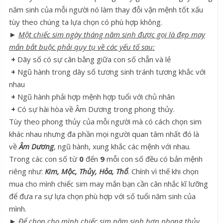
năm sinh của mỗi người nó làm thay đỗi vận mệnh tốt xấu
tùy theo chúng ta lựa chọn có phù hợp không.
►
Một chiếc sim ngày tháng năm sinh được gọi là đẹp may
mắn bắt buộc phải quy tụ về các yếu tố sau:
+
Dãy số có sự cân bằng giữa con số chẵn và lẻ
+
Ngũ hành trong dãy số tương sinh tránh tương khắc với
nhau
+
Ngũ hành phải hợp mệnh hợp tuổi với chủ nhân
+
Có sự hài hòa về Âm Dương trong phong thủy.
Tùy theo phong thủy của mỗi người mà có cách chọn sim
khác nhau nhưng đa phần mọi người quan tâm nhất đó là
về
Âm Dương
, ngũ hành, xung khắc các mệnh với nhau.
Trong các con số từ
0
đến
9
mỗi con số đều có bản mệnh
riêng như:
Kim, Mộc, Thủy, Hỏa, Thổ
. Chính vì thế khi chọn
mua cho mình chiếc sim may mắn bạn cần cân nhắc kĩ lưỡng
để đưa ra sự lựa chọn phù hợp với số tuổi năm sinh của
mình.
►
Để chọn cho mình chiếc sim năm sinh hợp phong thủy