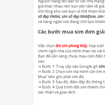
Nguồn hàng dồi dào từ các nhà mạng
giá khác nhau nên bạn yên tâm về giá
Với tổng kho sim bạn có thể tham khả
số đẹp Viettel, sim số đẹp Mobifone, sim
và hàng ngàn sim đang chờ bạn khám
Các bước mua sim đơn giả
Việc chọn
tìm sim phong thủy
, hợp tuổi
chính ngôi nhà của mình thao tác vài 
Bạn đã sẵn sàng chưa, mau cầm điện t
sau:
⇒ Bước 1: Truy cập vào Google gõ
sim
⇒ Bước 2: Chọn sim mà mình cần tìm mua
Mua" bên góc phải sim đó.
⇒ Bước 3: Sau đó, điền đầy đủ thông 
⇒ Bước 4: Quá trình đặt sim thành côn
xác nhận và giao dịch.