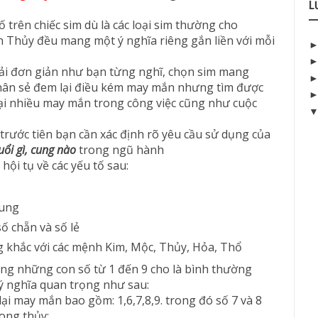
L
trên chiếc sim dù là các loại sim thường cho
 Thủy đều mang một ý nghĩa riêng gắn liền với mỗi
ải đơn giản như bạn từng nghĩ, chọn sim mang
hân sẻ đem lại điều kém may mắn nhưng tìm được
lại nhiều may mắn trong công việc cũng như cuộc
trước tiên bạn cần xác định rõ yêu cầu sử dụng của
uổi gì, cung nào
trong ngũ hành
hội tụ về các yếu tố sau:
cung
số chẵn và số lẻ
 khắc với các mệnh Kim, Mộc, Thủy, Hỏa, Thổ
rằng những con số từ 1 đến 9 cho là bình thường
ý nghĩa quan trọng như sau:
 may mắn bao gồm: 1,6,7,8,9. trong đó số 7 và 8
ong thủy: