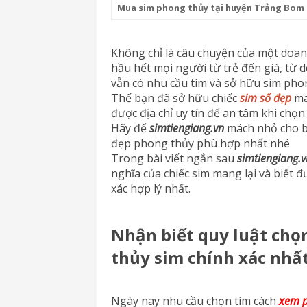
Mua sim phong thủy tại huyện Trảng Bom
Không chỉ là câu chuyện của một doa
hầu hết mọi người từ trẻ đến già, từ 
vẫn có nhu cầu tìm và sở hữu sim pho
Thế bạn đã sở hữu chiếc
sim số đẹp
ma
được địa chỉ uy tín để an tâm khi chọ
Hãy để
simtiengiang.vn
mách nhỏ cho bạ
đẹp phong thủy phù hợp nhất nhé
Trong bài viết ngắn sau
simtiengiang.v
nghĩa của chiếc sim mang lại và biết 
xác hợp lý nhất.
Nhận biết quy luật chọ
thủy sim chính xác nhấ
Ngày nay nhu cầu chọn tìm cách
xem p