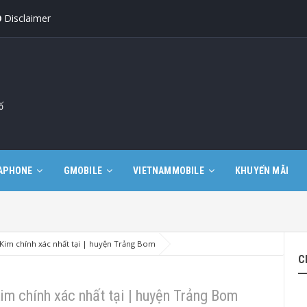
Disclaimer
ố
APHONE
GMOBILE
VIETNAMMOBILE
KHUYẾN MÃI
im chính xác nhất tại | huyện Trảng Bom
C
m chính xác nhất tại | huyện Trảng Bom