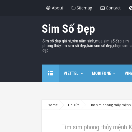
About
Sitemap
Contact
Sim Số Đẹp
Sim số đẹp giá rẻ,sim năm sinh,mua sim số đẹp,sim
phong thủy,tìm sim số đẹp,bán sim số đẹp,chọn sim s
đẹp
VIETTEL
MOBIFONE
VIN
Home
Tin Tức
Tìm sim phong thủy mệnh K
Tìm sim phong thủy mệnh Ki