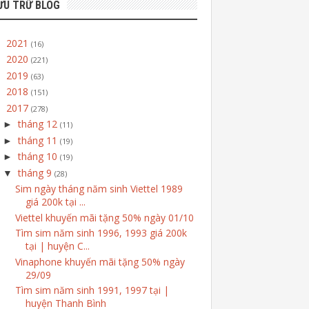
ƯU TRỮ BLOG
2021
►
(16)
2020
►
(221)
2019
►
(63)
2018
►
(151)
2017
▼
(278)
tháng 12
►
(11)
tháng 11
►
(19)
tháng 10
►
(19)
tháng 9
▼
(28)
Sim ngày tháng năm sinh Viettel 1989
giá 200k tại ...
Viettel khuyến mãi tặng 50% ngày 01/10
Tìm sim năm sinh 1996, 1993 giá 200k
tại | huyện C...
Vinaphone khuyến mãi tặng 50% ngày
29/09
Tìm sim năm sinh 1991, 1997 tại |
huyện Thanh Bình