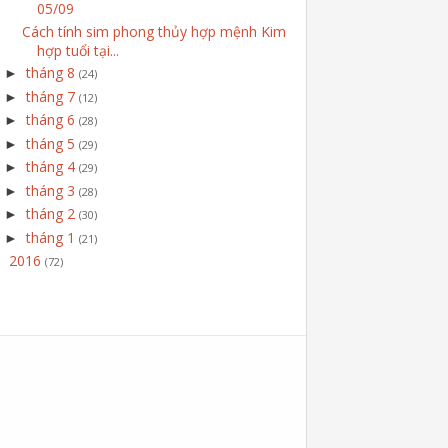
05/09
Cách tính sim phong thủy hợp mệnh Kim
hợp tuổi tại...
tháng 8
►
(24)
tháng 7
►
(12)
tháng 6
►
(28)
tháng 5
►
(29)
tháng 4
►
(29)
tháng 3
►
(28)
tháng 2
►
(30)
tháng 1
►
(21)
2016
►
(72)