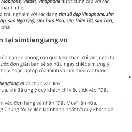
:
Mobifone, Viettel, Vinaphone
được cung cấp với các
 thành nhé.
o trải nghiệm với các dạng
sim số đẹp Vinaphone, sim
 Vip, sim Ngũ Quý, sim Tam Hoa, sim Thần Tài, sim Taxi
,..
 phá
n tại simtiengiang.vn
 của bạn sẽ không còn quá khó khăn, chỉ việc ngồi tại
bước đơn giản bạn sẽ sở hữu ngay chiếc sim ưng ý.
hoại hoặc laptop của mình và làm theo các bước
tiengiang.vn
và chọn vào link
, khi đã ưng ý quý khách chỉ việc click vào ''Đặt
tin vào đơn hàng và nhấn "Đặt Mua" lần nữa.
g Chúng tôi sẽ liên lạc nhanh nhất tới quý khách để