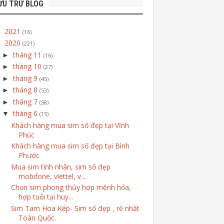
ƯU TRỮ BLOG
2021
►
(16)
2020
▼
(221)
tháng 11
►
(16)
tháng 10
►
(27)
tháng 9
►
(45)
tháng 8
►
(53)
tháng 7
►
(58)
tháng 6
▼
(15)
Khách hàng mua sim số đẹp tại Vĩnh
Phúc
Khách hàng mua sim số đẹp tại Bình
Phước
Mua sim tình nhân, sim số đẹp
mobifone, viettel, v...
Chọn sim phong thủy hợp mệnh hỏa,
hợp tuổi tại huy...
Sim Tam Hoa Kép- Sim số đẹp , rẻ nhất
Toàn Quốc.