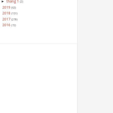
tháng 1
►
(2)
2019
►
(63)
2018
►
(151)
2017
►
(278)
2016
►
(72)