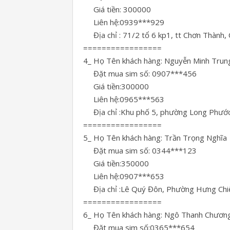
Giá tiền: 300000
Liên hệ:0939***929
Địa chỉ : 71/2 tổ 6 kp1, tt Chơn Thành,
=================
4_ Họ Tên khách hàng: Nguyễn Minh Trun
Đặt mua sim số: 0907***456
Giá tiền:300000
Liên hệ:0965***563
Địa chỉ :Khu phố 5, phường Long Phước, 
=================
5_ Họ Tên khách hàng: Trần Trọng Nghĩa
Đặt mua sim số: 0344***123
Giá tiền:350000
Liên hệ:0907***653
Địa chỉ :Lê Quý Đôn, Phường Hưng Chiến,
=================
6_ Họ Tên khách hàng: Ngô Thanh Chươn
Đặt mua sim số:0365***654