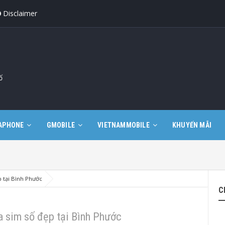
Disclaimer
ố
APHONE
GMOBILE
VIETNAMMOBILE
KHUYẾN MÃI
 tại Bình Phước
C
 sim số đẹp tại Bình Phước