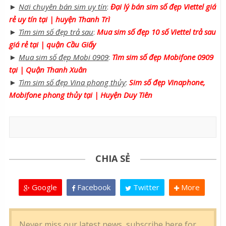
►
Nơi chuyên bán sim uy tín
:
Đại lý bán sim số đẹp Viettel giá
rẻ uy tín tại | huyện Thanh Trì
►
Tìm sim số đẹp trả sau
:
Mua sim số đẹp 10 số Viettel trả sau
giá rẻ tại | quận Cầu Giấy
►
Mua sim số đẹp Mobi 0909
:
Tìm sim số đẹp Mobifone 0909
tại | Quận Thanh Xuân
►
Tìm sim số đẹp Vina phong thủy
:
Sim số đẹp Vinaphone,
Mobifone phong thủy tại | Huyện Duy Tiên
CHIA SẺ
Google
Facebook
Twitter
More