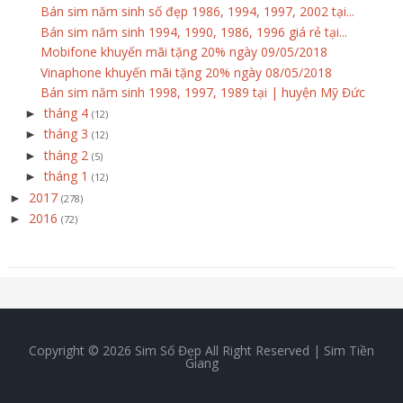
Bán sim năm sinh số đẹp 1986, 1994, 1997, 2002 tại...
Bán sim năm sinh 1994, 1990, 1986, 1996 giá rẻ tại...
Mobifone khuyến mãi tặng 20% ngày 09/05/2018
Vinaphone khuyến mãi tặng 20% ngày 08/05/2018
Bán sim năm sinh 1998, 1997, 1989 tại | huyện Mỹ Đức
tháng 4
►
(12)
tháng 3
►
(12)
tháng 2
►
(5)
tháng 1
►
(12)
2017
►
(278)
2016
►
(72)
Copyright ©
2026
Sim Số Đẹp
All Right Reserved |
Sim Tiền
Giang