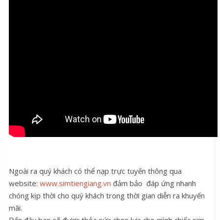
Ngoài ra quý khách có thể nạp trực tuyến thông qua
website:
www.simtiengiang.vn
đảm bảo đáp ứng nhanh
chóng kịp thời cho quý khách trong thời gian diễn ra khuyến
mãi.
Đến đây bạn sẽ được thỏa sức chọn lựa cho mình chiếc sim