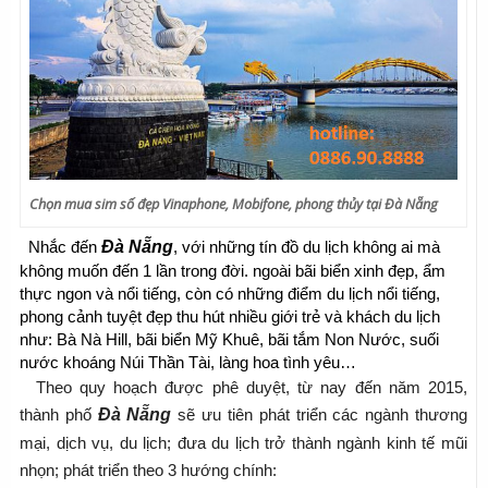
Chọn mua sim số đẹp Vinaphone, Mobifone, phong thủy tại Đà Nẵng
Đà Nẵng
  Nhắc đến 
, với những tín đồ du lịch không ai mà 
không muốn đến 1 lần trong đời. ngoài bãi biển xinh đẹp, ẩm 
thực ngon và nổi tiếng, còn có những điểm du lịch nổi tiếng, 
phong cảnh tuyệt đẹp thu hút nhiều giới trẻ và khách du lịch 
như: Bà Nà Hill, bãi biển Mỹ Khuê, bãi tắm Non Nước, suối 
nước khoáng Núi Thần Tài, làng hoa tình yêu…
  Theo quy hoạch được phê duyệt, từ nay đến năm 2015, 
thành phố 
Đà Nẵng
 sẽ ưu tiên phát triển các ngành thương 
mại, dịch vụ, du lịch; đưa du lịch trở thành ngành kinh tế mũi 
nhọn; phát triển theo 3 hướng chính: