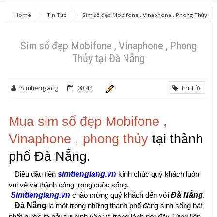
Home
Tin Tức
Sim số đẹp Mobifone , Vinaphone , Phong Thủy
tại Đà Nẵng
Sim số đẹp Mobifone , Vinaphone , Phong
Thủy tại Đà Nẵng
Simtiengiang
08:42
Tin Tức
Mua sim số đẹp Mobifone , 
Vinaphone , phong thủy
 tại thành 
phố Đà Nẵng.
simtiengiang.vn
   Điều đầu tiên 
kính chúc quý khách luôn 
vui vẽ và thành công trong cuộc sống.
Simtiengiang.vn
Đà Nẵng
 chào mừng quý khách đến với 
.
Đà Nẵng
 là một trong những thành phố đáng sinh sống bật 
Từng liên 
nhất nước ta bởi sự bình yên và trong lành nơi đây.