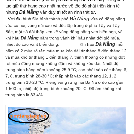
tục giữ thứ hạng cao nhất nước về tốc độ phát triển kinh tế 
nhưng 
Đà Nẵng
 vẫn duy trì tốt an ninh trật tự
.
Đà Nẵng
  Với địa hình 
Địa hình thành phố 
 vừa có đồng bằng 
vừa có núi, vùng núi cao và dốc tập trung ở phía Tây và Tây 
Bắc, một số đồi thấp xen kẽ vùng đồng bằng ven biển hẹp, về 
khí hậu 
Đà Nẵng
 nằm trong vành khí hậu nhiệt đới gió mùa, 
Đà Nẵng
nhiệt độ cao và ít biến động.                 Khí hậu 
 mỗi 
năm có 2 mùa rõ rệt: mùa mưa kéo dài từ tháng 8 đến tháng 12 
và mùa khô từ tháng 1 đến tháng 7, thỉnh thoảng có những đợt 
rét mùa đông nhưng không đậm và không kéo dài. Nhiệt độ 
trung bình hàng năm khoảng 25,9 °C; cao nhất vào các tháng 6, 
7, 8, trung bình 28-30 °C; thấp nhất vào các tháng 12, 1, 2, 
trung bình 18-23 °C. Riêng vùng rừng núi Bà Nà ở độ cao gần 
1.500 m, nhiệt độ trung bình khoảng 20 °C. Độ ẩm không khí 
trung bình là 83,4%.