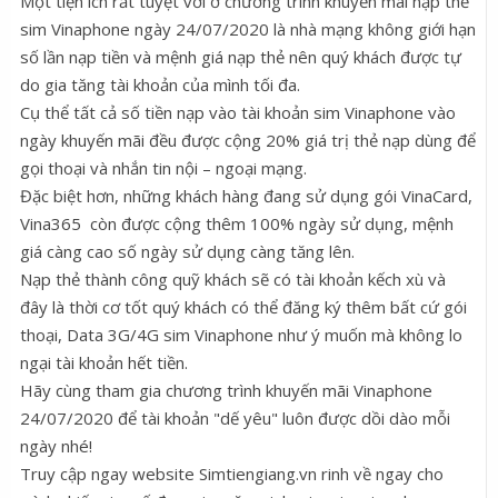
Một tiện ích rất tuyệt vời ở chương trình khuyến mãi nạp thẻ
sim Vinaphone ngày 24/07/2020 là nhà mạng không giới hạn
số lần nạp tiền và mệnh giá nạp thẻ nên quý khách được tự
do gia tăng tài khoản của mình tối đa.
Cụ thể tất cả số tiền nạp vào tài khoản sim Vinaphone vào
ngày khuyến mãi đều được cộng 20% giá trị thẻ nạp dùng để
gọi thoại và nhắn tin nội – ngoại mạng.
Đặc biệt hơn, những khách hàng đang sử dụng gói VinaCard,
Vina365 còn được cộng thêm 100% ngày sử dụng, mệnh
giá càng cao số ngày sử dụng càng tăng lên.
Nạp thẻ thành công quỹ khách sẽ có tài khoản kếch xù và
đây là thời cơ tốt quý khách có thể đăng ký thêm bất cứ gói
thoại, Data 3G/4G sim Vinaphone như ý muốn mà không lo
ngại tài khoản hết tiền.
Hãy cùng tham gia chương trình khuyến mãi Vinaphone
24/07/2020 để tài khoản "dế yêu" luôn được dồi dào mỗi
ngày nhé!
Truy cập ngay website Simtiengiang.vn rinh về ngay cho