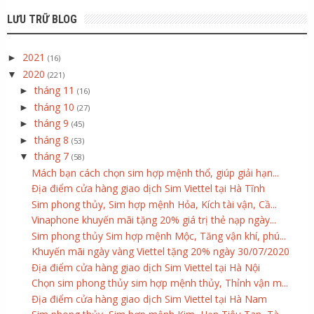
LƯU TRỮ BLOG
2021
►
(16)
2020
▼
(221)
tháng 11
►
(16)
tháng 10
►
(27)
tháng 9
►
(45)
tháng 8
►
(53)
tháng 7
▼
(58)
Mách bạn cách chọn sim hợp mệnh thổ, giúp giải hạn...
Địa điểm cửa hàng giao dịch Sim Viettel tại Hà Tĩnh
Sim phong thủy, Sim hợp mệnh Hỏa, Kích tài vận, Cầ...
Vinaphone khuyến mãi tặng 20% giá trị thẻ nạp ngày...
Sim phong thủy Sim hợp mệnh Mộc, Tăng vận khí, phú...
Khuyến mãi ngày vàng Viettel tặng 20% ngày 30/07/2020
Địa điểm cửa hàng giao dịch Sim Viettel tại Hà Nội
Chọn sim phong thủy sim hợp mệnh thủy, Thỉnh vận m...
Địa điểm cửa hàng giao dịch Sim Viettel tại Hà Nam