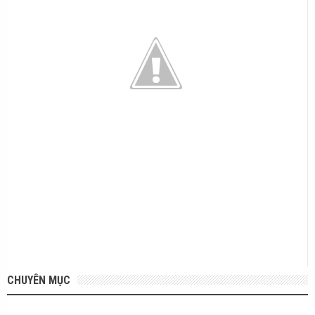
CHUYÊN MỤC