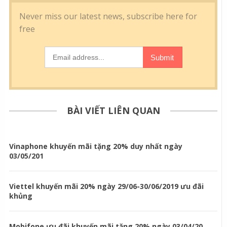
BÀI VIẾT LIÊN QUAN
Vinaphone khuyến mãi tặng 20% duy nhất ngày
03/05/201
Viettel khuyến mãi 20% ngày 29/06-30/06/2019 ưu đãi
khủng
Mobifone ưu đãi khuyến mãi tặng 20% ngày 03/04/20