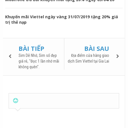
Khuyến mãi Viettel ngày vàng 31/07/2019 tặng 20% giá
trị thẻ nạp
BÀI TIẾP
BÀI SAU
Sim Dễ Nhớ, Sim số đẹp
Địa điểm cửa hàng giao
giá rẻ, "Đọc 1 lần nhớ mãi
dịch Sim Viettel tại Gia Lai
không quên".