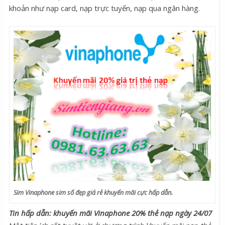
khoản như nạp card, nạp trực tuyến, nạp qua ngân hàng.
Sim Vinaphone sim số đẹp giá rẻ khuyến mãi cực hấp dẫn.
Tin hấp dẫn: khuyến mãi Vinaphone 20% thẻ nạp ngày 24/07