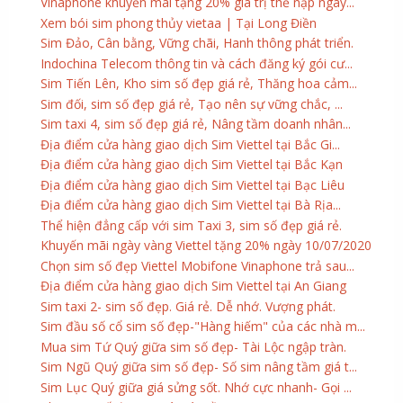
Vinaphone khuyến mãi tặng 20% giá trị thẻ nạp ngày...
Xem bói sim phong thủy vietaa | Tại Long Điền
Sim Đảo, Cân bằng, Vững chãi, Hanh thông phát triển.
Indochina Telecom thông tin và cách đăng ký gói cư...
Sim Tiến Lên, Kho sim số đẹp giá rẻ, Thăng hoa cảm...
Sim đối, sim số đẹp giá rẻ, Tạo nên sự vững chắc, ...
Sim taxi 4, sim số đẹp giá rẻ, Nâng tầm doanh nhân...
Địa điểm cửa hàng giao dịch Sim Viettel tại Bắc Gi...
Địa điểm cửa hàng giao dịch Sim Viettel tại Bắc Kạn
Địa điểm cửa hàng giao dịch Sim Viettel tại Bạc Liêu
Địa điểm cửa hàng giao dịch Sim Viettel tại Bà Rịa...
Thể hiện đẳng cấp với sim Taxi 3, sim số đẹp giá rẻ.
Khuyến mãi ngày vàng Viettel tặng 20% ngày 10/07/2020
Chọn sim số đẹp Viettel Mobifone Vinaphone trả sau...
Địa điểm cửa hàng giao dịch Sim Viettel tại An Giang
Sim taxi 2- sim số đẹp. Giá rẻ. Dễ nhớ. Vượng phát.
Sim đầu số cổ sim số đẹp-"Hàng hiếm" của các nhà m...
Mua sim Tứ Quý giữa sim số đẹp- Tài Lộc ngập tràn.
Sim Ngũ Quý giữa sim số đẹp- Số sim nâng tầm giá t...
Sim Lục Quý giữa giá sửng sốt. Nhớ cực nhanh- Gọi ...