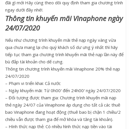
đãi gì mới Hãy cùng theo dõi quy định tham gia chương trình
ngay dưới đây nhé!.
Thông tin khuyến mãi Vinaphone ngày
24/07/2020
Nếu như chương trình khuyến mãi thẻ nạp ngày vàng vừa
qua chưa mang lại cho quý khách số dư ưng ý nhất thì hãy
tiếp tục tham gia chương trình khuyến mãi thẻ nạp lần này để
bù đắp tài khoản cho dế cưng.
Thông tin chương trình khuyến mãi Vinaphone 20% thẻ nạp
24/07/2020
– Phạm vi triển khai: Cả nước
– Ngày khuyến mãi: Từ 0h00′ đến 24h00′ ngày 24/07/2020
– Đối tượng được tham gia: Chương trình khuyến mãi nạp
thẻ ngày 24/07 của Vinaphone áp dụng cho tất cả các thuê
bao Vinaphone đang hoạt động (thuê bao bị chặn 1 chiều/2
chiều vẫn được tham gia để mở khóa và tăng tài khoản).
– Hình thức nạp thẻ: Có nhiều hình thức nạp tiền vào tài