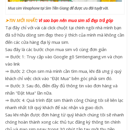
Mua sim Vinaphone tại Sim Tiền Giang để được ưu đãi tuyệt vời.
➤TIN MỚI NHẤT
:
Vì sao bạn nên mua sim số đẹp trả góp
Tại đây chỉ với vài cái click chuột tại chính ngôi nhà mình bạn
đã sở hữu dòng sim đẹp theo ý thích của mình mà không cần
đến các cửa hàng đại lý mua sim.
Sau đây là các bước chọn mua sim vô cùng đơn giản
⇒ Bước 1: Truy cập vào Google gõ Simtiengiang.vn và chọn
vào link
⇒ Bước 2: Chọn sim mà mình cần tìm mua, khi đã ưng ý quý
khách chỉ việc click vào ''Đặt Mua" bên góc phải sim đó.
⇒ Bước 3: Sau đó, điền đầy đủ thông tin vào đơn hàng và
nhấn "Đặt Mua" lần nữa.
⇒ Bước 4: Quá trình đặt sim thành công Chúng tôi sẽ liên lạc
nhanh nhất tới quý khách để xác nhận và giao dịch.
Sau khi nhận được đơn hàng từ quý khách chúng tôi sẽ nhanh
chóng hoàn thành xong các thủ tục đăng ký thông tin chính
chủ và giao sim ngay trong 30 phút tận tay mới thu tiền,