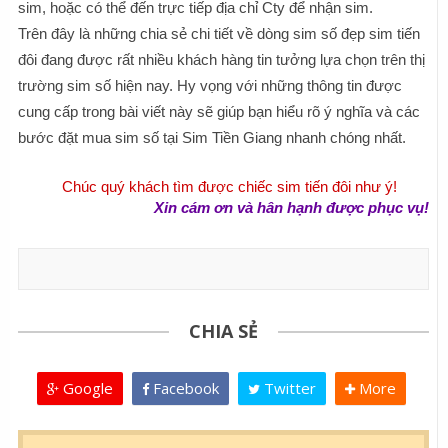
sim, hoặc có thể đến trực tiếp địa chỉ Cty để nhận sim.
Trên đây là những chia sẻ chi tiết về dòng sim số đẹp sim tiến 
đôi đang được rất nhiều khách hàng tin tưởng lựa chọn trên thị 
trường sim số hiện nay. Hy vọng với những thông tin được 
cung cấp trong bài viết này sẽ giúp bạn hiểu rõ ý nghĩa và các 
bước đặt mua sim số tại Sim Tiền Giang nhanh chóng nhất.
 Chúc quý khách tìm được chiếc sim tiến đôi như ý!
    Xin cám ơn và hân hạnh được phục vụ!
CHIA SẺ
Google
Facebook
Twitter
More