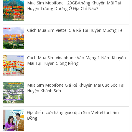
Mua Sim Mobifone 120GB/tháng Khuyến Mãi Tại
Huyện Tương Dương Ở Địa Chỉ Nào?
Cách Mua Sim Viettel Giá Rẻ Tại Huyện Mường Tè
Cách Mua Sim Vinaphone Vào Mạng 1 Năm Khuyến
Mãi Tại Huyện Giồng Riềng
Mua Sim Mobifone Giá Rẻ Khuyến Mãi Cực Sốc Tại
Huyện Khánh Sơn
Địa điểm cửa hàng giao dịch Sim Viettel tại Lâm
Đồng