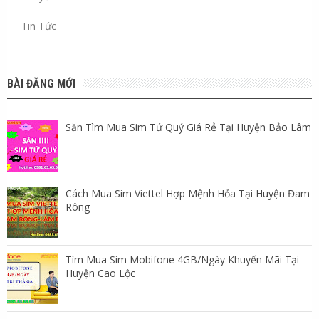
Tin Tức
BÀI ĐĂNG MỚI
Săn Tìm Mua Sim Tứ Quý Giá Rẻ Tại Huyện Bảo Lâm
Cách Mua Sim Viettel Hợp Mệnh Hỏa Tại Huyện Đam
Rông
Tìm Mua Sim Mobifone 4GB/Ngày Khuyến Mãi Tại
Huyện Cao Lộc