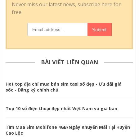
BÀI VIẾT LIÊN QUAN
Hot top địa chỉ mua bán sim taxi số đẹp - Ưu đãi giá
sốc - Đăng ký chính chủ
Top 10 số điện thoại đẹp nhất Việt Nam và giá bán
Tìm Mua Sim Mobifone 4GB/Ngày Khuyến Mãi Tại Huyện
Cao Lộc