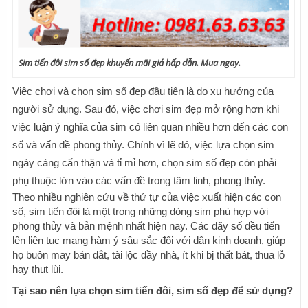
Sim tiến đôi sim số đẹp khuyến mãi giá hấp dẫn. Mua ngay.
Việc chơi và chọn sim số đẹp đầu tiên là do xu hướng của 
người sử dụng. Sau đó, việc chơi sim đẹp mở rộng hơn khi 
việc luận ý nghĩa của sim có liên quan nhiều hơn đến các con 
số và vấn đề phong thủy. Chính vì lẽ đó, việc lựa chọn sim 
ngày càng cẩn thận và tỉ mỉ hơn, chọn sim số đẹp còn phải 
phụ thuộc lớn vào các vấn đề trong tâm linh, phong thủy.
Theo nhiều nghiên cứu về thứ tự của việc xuất hiện các con 
số, sim tiến đôi là một trong những dòng sim phù hợp với 
phong thủy và bản mệnh nhất hiện nay. Các dãy số đều tiến 
lên liên tục mang hàm ý sâu sắc đối với dân kinh doanh, giúp 
họ buôn may bán đắt, tài lộc đầy nhà, ít khi bị thất bát, thua lỗ 
hay thụt lùi.
Tại sao nên lựa chọn sim tiến đôi, sim số đẹp để sử dụng?