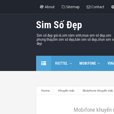
About
Sitemap
Contact
Sim Số Đẹp
Sim số đẹp giá rẻ,sim năm sinh,mua sim số đẹp,sim
phong thủy,tìm sim số đẹp,bán sim số đẹp,chọn sim s
đẹp
VIETTEL
MOBIFONE
VIN
Home
Khuyến mãi
Mobifone khuyến mãi t
Mobifone khuyến 