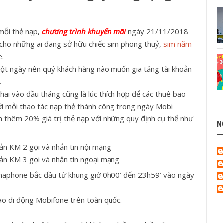
 mỗi thẻ nạp,
chương trình khuyến mãi
ngày 21/11/2018
i cho những ai đang sở hữu chiếc sim phong thuỷ,
sim năm
e.
 một ngày nên quý khách hàng nào muốn gia tăng tài khoản
.
ai vào đầu tháng cũng là lúc thích hợp để các thuê bao
Với mỗi thao tác nạp thẻ thành công trong ngày Mobi
 thêm 20% giá trị thẻ nạp với những quy định cụ thể như
N
oản KM 2 gọi và nhắn tin nội mạng
oản KM 3 gọi và nhắn tin ngoại mạng
Vinaphone bắc đầu từ khung giờ 0h00’ đến 23h59’ vào ngày
ao di động Mobifone trên toàn quốc.