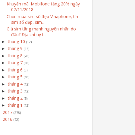
Khuyến mãi Mobifone tặng 20% ngày
07/11/2018
Chọn mua sim số đẹp Vinaphone, tìm
sim số đẹp, sim...
Giá sim tăng mạnh nguyên nhân do
đâu? Địa chỉ uy t...
tháng 10
►
(12)
tháng 9
►
(16)
tháng 8
►
(20)
tháng 7
►
(18)
tháng 6
►
(3)
tháng 5
►
(10)
tháng 4
►
(12)
tháng 3
►
(12)
tháng 2
►
(5)
tháng 1
►
(12)
2017
►
(278)
2016
►
(72)