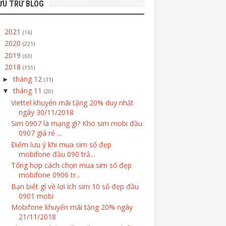
ƯU TRỮ BLOG
2021
►
(16)
2020
►
(221)
2019
►
(63)
2018
▼
(151)
tháng 12
►
(11)
tháng 11
▼
(20)
Viettel khuyến mãi tặng 20% duy nhất
ngày 30/11/2018
Sim 0907 là mạng gì? Kho sim mobi đầu
0907 giá rẻ ...
Điểm lưu ý khi mua sim số đẹp
mobifone đầu 090 trả...
Tổng hợp cách chọn mua sim số đẹp
mobifone 0906 tr...
Bạn biết gì về lợi ích sim 10 số đẹp đầu
0901 mobi
Mobifone khuyến mãi tặng 20% ngày
21/11/2018