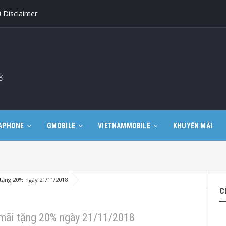
Disclaimer
ố
APHONE
GMOBILE
VIETNAMMOBILE
KHUYẾN MÃI
ặng 20% ngày 21/11/2018
C
mãi tặng 20% ngày 21/11/2018