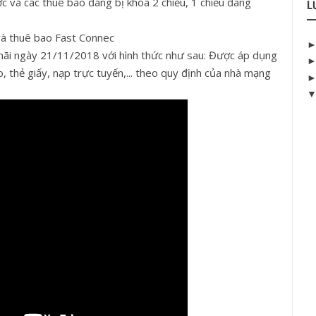
c và các thuê bao đang bị khóa 2 chiều, 1 chiều đang
L
và thuê bao Fast Connec
mãi ngày 21/11/2018 với hình thức như sau: Được áp dụng
o, thẻ giấy, nạp trực tuyến,... theo quy định của nhà mạng