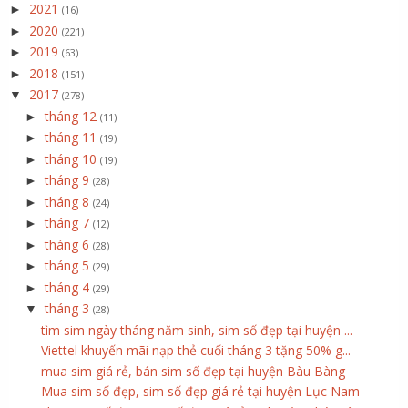
2021
►
(16)
2020
►
(221)
2019
►
(63)
2018
►
(151)
2017
▼
(278)
tháng 12
►
(11)
tháng 11
►
(19)
tháng 10
►
(19)
tháng 9
►
(28)
tháng 8
►
(24)
tháng 7
►
(12)
tháng 6
►
(28)
tháng 5
►
(29)
tháng 4
►
(29)
tháng 3
▼
(28)
tìm sim ngày tháng năm sinh, sim số đẹp tại huyện ...
Viettel khuyến mãi nạp thẻ cuối tháng 3 tặng 50% g...
mua sim giá rẻ, bán sim số đẹp tại huyện Bàu Bàng
Mua sim số đẹp, sim số đẹp giá rẻ tại huyện Lục Nam