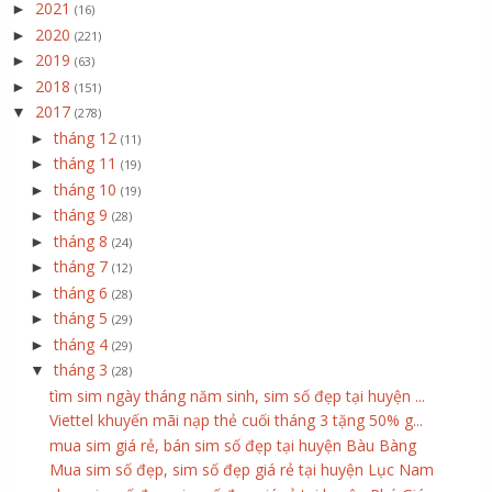
2021
►
(16)
2020
►
(221)
2019
►
(63)
2018
►
(151)
2017
▼
(278)
tháng 12
►
(11)
tháng 11
►
(19)
tháng 10
►
(19)
tháng 9
►
(28)
tháng 8
►
(24)
tháng 7
►
(12)
tháng 6
►
(28)
tháng 5
►
(29)
tháng 4
►
(29)
tháng 3
▼
(28)
tìm sim ngày tháng năm sinh, sim số đẹp tại huyện ...
Viettel khuyến mãi nạp thẻ cuối tháng 3 tặng 50% g...
mua sim giá rẻ, bán sim số đẹp tại huyện Bàu Bàng
Mua sim số đẹp, sim số đẹp giá rẻ tại huyện Lục Nam