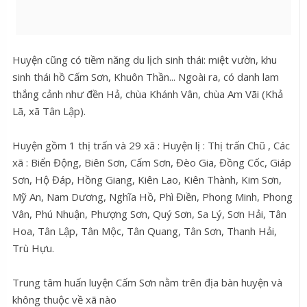
Huyện cũng có tiềm năng du lịch sinh thái: miệt vườn, khu
sinh thái hồ Cấm Sơn, Khuôn Thần... Ngoài ra, có danh lam
thắng cảnh như đền Hả, chùa Khánh Vân, chùa Am Vãi (Khả
Lã, xã Tân Lập).
Huyện gồm 1 thị trấn và 29 xã : Huyện lị : Thị trấn Chũ , Các
xã : Biển Động, Biên Sơn, Cấm Sơn, Đèo Gia, Đồng Cốc, Giáp
Sơn, Hộ Đáp, Hồng Giang, Kiên Lao, Kiên Thành, Kim Sơn,
Mỹ An, Nam Dương, Nghĩa Hồ, Phì Điền, Phong Minh, Phong
Vân, Phú Nhuận, Phượng Sơn, Quý Sơn, Sa Lý, Sơn Hải, Tân
Hoa, Tân Lập, Tân Mộc, Tân Quang, Tân Sơn, Thanh Hải,
Trù Hựu.
Trung tâm huấn luyện Cấm Sơn nằm trên địa bàn huyện và
không thuộc về xã nào