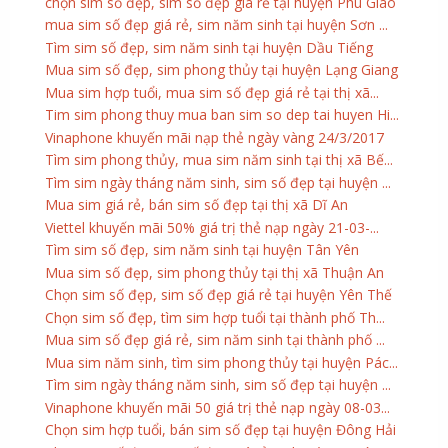
chọn sim số đẹp, sim số đẹp giá rẻ tại huyện Phú Giáo
mua sim số đẹp giá rẻ, sim năm sinh tại huyện Sơn ...
Tìm sim số đẹp, sim năm sinh tại huyện Dầu Tiếng
Mua sim số đẹp, sim phong thủy tại huyện Lạng Giang
Mua sim hợp tuổi, mua sim số đẹp giá rẻ tại thị xã...
Tim sim phong thuy mua ban sim so dep tai huyen Hi...
Vinaphone khuyến mãi nạp thẻ ngày vàng 24/3/2017
Tìm sim phong thủy, mua sim năm sinh tại thị xã Bế...
Tìm sim ngày tháng năm sinh, sim số đẹp tại huyện ...
Mua sim giá rẻ, bán sim số đẹp tại thị xã Dĩ An
Viettel khuyến mãi 50% giá trị thẻ nạp ngày 21-03-...
Tìm sim số đẹp, sim năm sinh tại huyện Tân Yên
Mua sim số đẹp, sim phong thủy tại thị xã Thuận An
Chọn sim số đẹp, sim số đẹp giá rẻ tại huyện Yên Thế
Chọn sim số đẹp, tìm sim hợp tuổi tại thành phố Th...
Mua sim số đẹp giá rẻ, sim năm sinh tại thành phố ...
Mua sim năm sinh, tìm sim phong thủy tại huyện Pác...
Tìm sim ngày tháng năm sinh, sim số đẹp tại huyện ...
Vinaphone khuyến mãi 50 giá trị thẻ nạp ngày 08-03...
Chọn sim hợp tuổi, bán sim số đẹp tại huyện Đông Hải