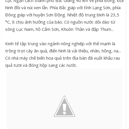
Lục Ngạn cách thành phố Bắc Giang 40 km về phía Đông. Địa
hình đồi và núi xen lẫn. Phía Bắc giáp với tỉnh Lạng Sơn, phía
Đông giáp với huyện Sơn Động. Nhiệt độ trung bình là 23,5
°C, ít chịu ảnh hưởng của bão. Có nguồn nước dồi dào từ
sông Lục Nam, hồ Cấm Sơn, Khuôn Thần và đập Thum...
Kinh tế tập trung vào ngành nông nghiệp với thế mạnh là
trồng trọt cây ăn quả, điển hình là vải thiều, nhãn, hồng, na...
Có nhà máy chế biến hoa quả trên địa bàn đã xuất khẩu rau
quả tươi và đóng hộp sang các nước.