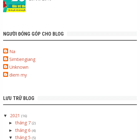
NGƯỜI ĐÓNG GÓP CHO BLOG
Na
Simtiengiang
Unknown
diem my
LƯU TRỮ BLOG
2021
▼
(16)
tháng 7
►
(2)
tháng 6
►
(4)
tháng 5
▼
(5)