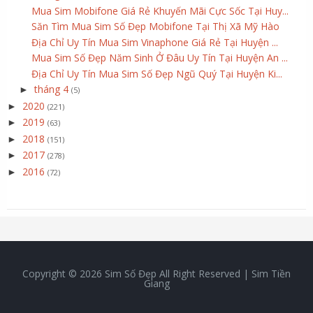
Mua Sim Mobifone Giá Rẻ Khuyến Mãi Cực Sốc Tại Huy...
Săn Tìm Mua Sim Số Đẹp Mobifone Tại Thị Xã Mỹ Hào
Địa Chỉ Uy Tín Mua Sim Vinaphone Giá Rẻ Tại Huyện ...
Mua Sim Số Đẹp Năm Sinh Ở Đâu Uy Tín Tại Huyện An ...
Địa Chỉ Uy Tín Mua Sim Số Đẹp Ngũ Quý Tại Huyện Ki...
tháng 4
►
(5)
2020
►
(221)
2019
►
(63)
2018
►
(151)
2017
►
(278)
2016
►
(72)
Copyright ©
2026
Sim Số Đẹp
All Right Reserved |
Sim Tiền
Giang