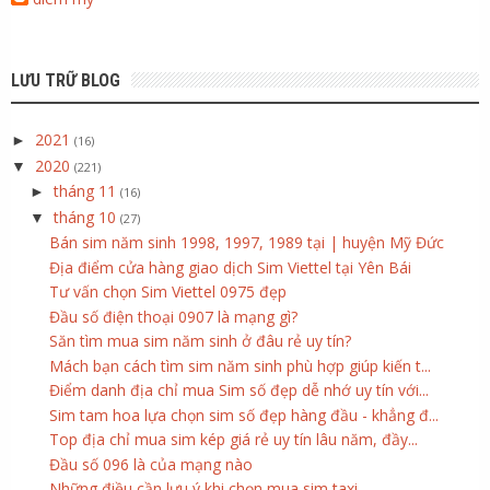
LƯU TRỮ BLOG
2021
►
(16)
2020
▼
(221)
tháng 11
►
(16)
tháng 10
▼
(27)
Bán sim năm sinh 1998, 1997, 1989 tại | huyện Mỹ Đức
Địa điểm cửa hàng giao dịch Sim Viettel tại Yên Bái
Tư vấn chọn Sim Viettel 0975 đẹp
Đầu số điện thoại 0907 là mạng gì?
Săn tìm mua sim năm sinh ở đâu rẻ uy tín?
Mách bạn cách tìm sim năm sinh phù hợp giúp kiến t...
Điểm danh địa chỉ mua Sim số đẹp dễ nhớ uy tín với...
Sim tam hoa lựa chọn sim số đẹp hàng đầu - khẳng đ...
Top địa chỉ mua sim kép giá rẻ uy tín lâu năm, đầy...
Đầu số 096 là của mạng nào
Những điều cần lưu ý khi chọn mua sim taxi