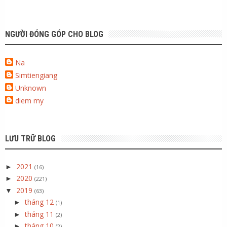
NGƯỜI ĐÓNG GÓP CHO BLOG
Na
Simtiengiang
Unknown
diem my
LƯU TRỮ BLOG
2021
►
(16)
2020
►
(221)
2019
▼
(63)
tháng 12
►
(1)
tháng 11
►
(2)
tháng 10
►
(2)