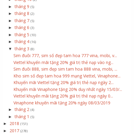
tháng 9
►
(5)
tháng 8
►
(2)
tháng 7
►
(5)
tháng 6
►
(3)
tháng 5
►
(10)
tháng 4
►
(16)
tháng 3
▼
(8)
Sim đuôi 777, sim số đẹp tam hoa 777 vina, mobi, v...
Viettel khuyến mãi tặng 20% giá trị thẻ nạp vào ng...
Sim đuôi 888, sim đẹp sim tam hoa 888 vina, mobi, ...
Kho sim số đẹp tam hoa 999 mạng Viettel, Vinaphone...
Khuyến mãi Viettel tặng 20% giá trị thẻ nạp ngày 2...
Khuyến mãi Vinaphone tặng 20% duy nhất ngày 15/03/...
Viettel khuyến mãi tặng 20% giá trị thẻ nạp ngày 0...
Vinaphone khuyến mãi tặng 20% ngày 08/03/2019
tháng 2
►
(4)
tháng 1
►
(5)
2018
►
(151)
2017
►
(278)