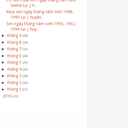
Viettel tại | h...
Mua sim ngày tháng năm sinh 1988,
1990 tại | huyện...
Sim ngày tháng năm sinh 1993, 1992,
1994 tại | huy...
tháng 9
►
(28)
tháng 8
►
(24)
tháng 7
►
(12)
tháng 6
►
(28)
tháng 5
►
(29)
tháng 4
►
(29)
tháng 3
►
(28)
tháng 2
►
(30)
tháng 1
►
(21)
2016
►
(72)