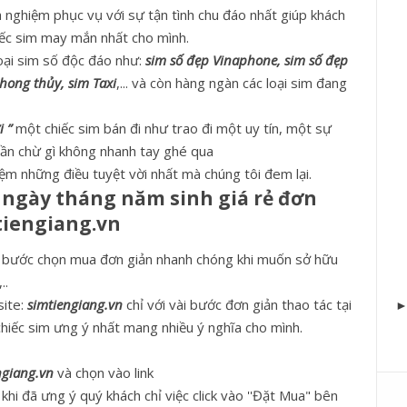
h nghiệm phục vụ với sự tận tình chu đáo nhất giúp khách
iếc sim may mắn nhất cho mình.
loại sim số độc đáo như:
sim số đẹp Vinaphone, sim số đẹp
phong thủy, sim Taxi
,... và còn hàng ngàn các loại sim đang
 ”
một chiếc sim bán đi như trao đi một uy tín, một sự
hần chừ gì không nhanh tay ghé qua
ệm những điều tuyệt vời nhất mà chúng tôi đem lại.
 ngày tháng năm sinh giá rẻ đơn
tiengiang.vn
các bước chọn mua đơn giản nhanh chóng khi muốn sở hữu
..
site:
simtiengiang.vn
chỉ với vài bước đơn giản thao tác tại
hiếc sim ưng ý nhất mang nhiều ý nghĩa cho mình.
ngiang.vn
và chọn vào link
hi đã ưng ý quý khách chỉ việc click vào ''Đặt Mua" bên