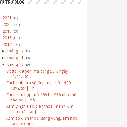
ƯU TRỮ BLOG
2021
►
(16)
2020
►
(221)
2019
►
(63)
2018
►
(151)
2017
▼
(278)
tháng 12
►
(11)
tháng 11
►
(19)
tháng 10
▼
(19)
Viettel khuyến mãi tặng 50% ngày
01/11/2017
Cách tính sim số đẹp hợp tuổi 1990,
1992 tai | Thị...
Chọn sim hợp tuổi 1991, 1986 như thế
nào tại | Thà...
Xem ý nghia so dien thoai menh Kim
chinh xác tại |...
Xem số điện thoại đang dùng, sim hợp
tuổi, phong t...