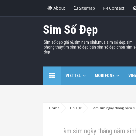
About
Sitemap
Contact
Sim Số Đẹp
Sim số đẹp giá rẻ,sim năm sinh,mua sim số đẹp,sim
phong thủy,tìm sim số đẹp,bán sim số đẹp,chọn sim s
đẹp
VIETTEL
MOBIFONE
VIN
Home
Tin Tức
Làm sim ngày tháng năm sin
Làm sim ngày tháng năm sinh