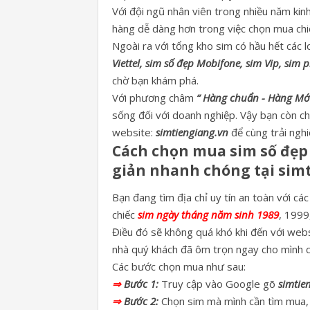
Với đội ngũ nhân viên trong nhiều năm kin
hàng dễ dàng hơn trong việc chọn mua ch
Ngoài ra với tổng kho sim có hầu hết các 
Viettel, sim số đẹp Mobifone, sim Vip, sim 
chờ bạn khám phá.
Với phương châm
“ Hàng chuẩn - Hàng Mới
sống đối với doanh nghiệp. Vậy bạn còn c
website:
simtiengiang.vn
để cùng trải nghi
Cách chọn mua sim số đẹp
giản nhanh chóng tại sim
Bạn đang tìm địa chỉ uy tín an toàn với 
chiếc
sim ngày tháng năm sinh 1989
, 1999,
Điều đó sẽ không quá khó khi đến với web
nhà quý khách đã ôm trọn ngay cho mình c
Các bước chọn mua như sau:
⇒
Bước 1:
Truy cập vào Google gõ
simtie
⇒
Bước 2:
Chọn sim mà mình cần tìm mua, k