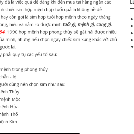
ây đã là việc quá dễ dàng khi đến mua tại hàng ngàn các
L
nh chiếc sim hợp mệnh hợp tuổi quả là không hề dễ
hay còn gọi là sim hợp tuổi hợp mệnh theo ngày tháng
lưỡng, hiểu và nắm rõ được mình
tuổi gì, mệnh gì, cung gì
.
994
, 1990 hợp mệnh hợp phong thủy sẽ gặt hái được nhiều
a mình, nhưng nếu chọn ngay chiếc sim xung khắc với chủ
gược lại.
 phải quy tụ các yếu tố sau:
 mệnh trong phong thủy
hẵn - lẻ
gười dùng nên chọn sim như sau:
mệnh Thủy
 mệnh Mộc
mệnh Hỏa
mệnh Thổ
mệnh Kim