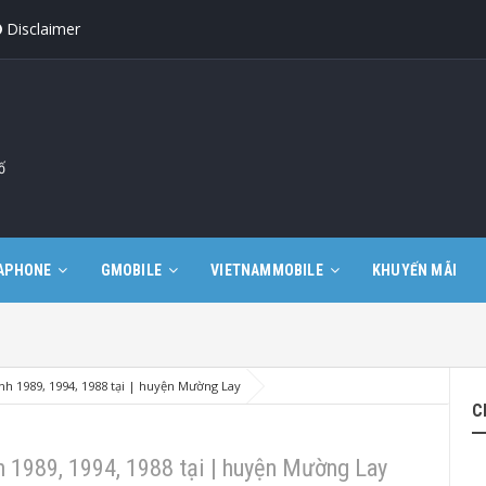
Disclaimer
ố
APHONE
GMOBILE
VIETNAMMOBILE
KHUYẾN MÃI
h 1989, 1994, 1988 tại | huyện Mường Lay
C
 1989, 1994, 1988 tại | huyện Mường Lay