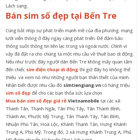
Lách sang.
Bán sim số đẹp tại Bến Tre
Cùng bắt nhịp sự phát triển mạnh mẽ của địa phương. mạng
lưới viễn thông ở đây ngày càng phát triển. Để đảm bảo
thông suốt thông tin liên lạc trong và ngoài nước. Chính vì
vậy đã đặt ra cho chúng ta một nhu cầu về thuê bao di động.
Nếu như trước đây người dân Bến Tre không mấy quan tâm
đến chiếc
sim điện thoại di động
thì giờ đây họ không thể
thiếu và xem nó như những người bạn thân thiết của mình.
Nhận biết được nhu cầu đó
simtiengiang.vn
có hàng triệu
sim số đẹp
để cho các bạn thỏa sức lựa chọn
Mua bán sim số đẹp giá rẻ
Vietnamobile
tại các xã:
Thanh Tân, Thạnh Ngãi, Tân Phú Tây, Tân Thành Bình,
Thành An, Phước Mỹ Trung, Tân Thanh Tây, Tân Bình,
Nhuận Phú Tân, Hoà Lộc, Khánh Thạnh Tân, Hưng Khánh
Trung A, Phú Mỹ. Trong đó, 2 xã Hưng Khánh Trung A, Phú
Mỹ được chuyển từ huyện Chợ Lách sang.