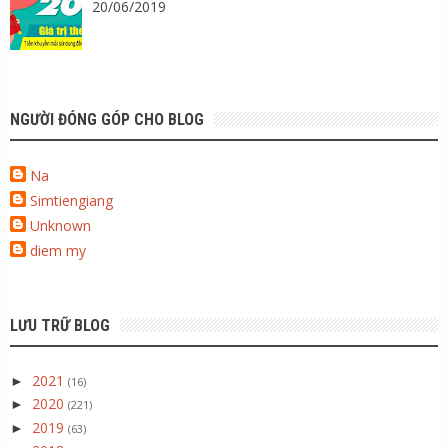
20/06/2019
NGƯỜI ĐÓNG GÓP CHO BLOG
Na
Simtiengiang
Unknown
diem my
LƯU TRỮ BLOG
2021
►
(16)
2020
►
(221)
2019
►
(63)